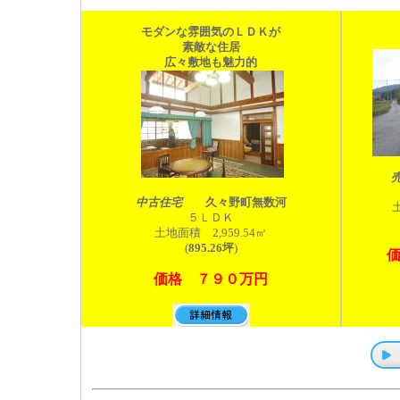
モダンな雰囲気のＬＤＫが
素敵な住居
広々敷地も魅力的
中古住宅
久々野町無数河
５ＬＤＫ
土地面積 2,959.54㎡
(
895.26坪
)
価格 ７９０万円