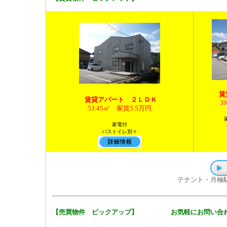
賃
賃貸アパート ２ＬＤＫ
3
53.45㎡
家賃5.5万円
家電付
バストイレ別々
テナント・月極
【売買物件 ピックアップ】 お気軽にお問い合わせください